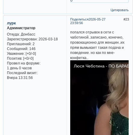
0
Цитировать
Поделиться
2026-05-27
23
лурк
23:59:56
Администратор
попался отрывок в сети с
Откуда:
Донбасс
чаботиной..записано, конечно,
Зарегистрирован
: 2026-03-18
провокационно для женщин..их
Приглашений:
2
прям вымыкает такая подача и
Сообщений:
146
поведение. но как по мне-
Уважение:
[+0/-0]
конфетка..
Позитив:
[+0/-0]
Провел на форуме:
1 день 0 часов
Последний визит:
Вчера 13:31:56