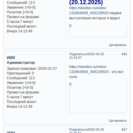
(20.12.2025)
Сообщений:
113
Уважение:
[+0/-0]
https://vkvideo.ru/video-
Позитив:
[+0/-0]
132864809_456239503
первое
Провел на форуме:
выступление которое я видел
5 часов 7 минут
0
Последний визит:
Вчера 14:12:49
Цитировать
Поделиться
2026-04-25
16
ИИИ
21:41:07
Администратор
https://vkvideo.ru/video-
Зарегистрирован
: 2026-03-27
132864809_456239503
- это вот
Приглашений:
0
соло
Сообщений:
113
Уважение:
[+0/-0]
0
Позитив:
[+0/-0]
Провел на форуме:
5 часов 7 минут
Последний визит:
Вчера 14:12:49
Цитировать
Поделиться
2026-04-25
17
21:45:51