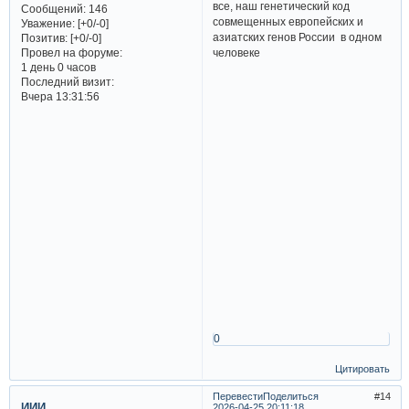
все, наш генетический код
Сообщений:
146
совмещенных европейских и
Уважение:
[+0/-0]
азиатских генов России в одном
Позитив:
[+0/-0]
человеке
Провел на форуме:
1 день 0 часов
Последний визит:
Вчера 13:31:56
0
Цитировать
Перевести
Поделиться
14
ИИИ
2026-04-25 20:11:18