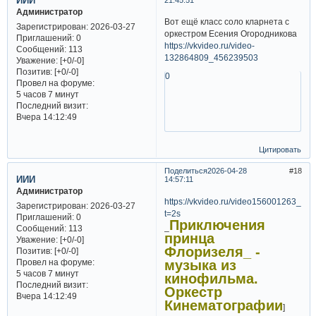
ИИИ
Администратор
Вот ещё класс соло кларнета с
Зарегистрирован
: 2026-03-27
оркестром Есения Огородникова
Приглашений:
0
https://vkvideo.ru/video-
Сообщений:
113
132864809_456239503
Уважение:
[+0/-0]
Позитив:
[+0/-0]
0
Провел на форуме:
5 часов 7 минут
Последний визит:
Вчера 14:12:49
Цитировать
Поделиться
2026-04-28
18
ИИИ
14:57:11
Администратор
https://vkvideo.ru/video156001263_4
Зарегистрирован
: 2026-03-27
t=2s
Приглашений:
0
Приключения
_
Сообщений:
113
принца
Уважение:
[+0/-0]
Флоризеля_ -
Позитив:
[+0/-0]
музыка из
Провел на форуме:
5 часов 7 минут
кинофильма.
Последний визит:
Оркестр
Вчера 14:12:49
Кинематографии
]