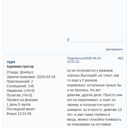
0
Цитировать
Поделиться
2026-04-24
12
лурк
23:01:22
Администратор
ну не получается у мужиков
Откуда:
Донбасс
хорошо Высоцкий..не тянут..как
Зарегистрирован
: 2026-03-18
то еще у Сукачева
Приглашений:
2
нормально..остальные лучше бы
Сообщений:
146
и не брались. Но вот
Уважение:
[+0/-0]
девочки..другое дело. Просто они
Позитив:
[+0/-0]
его не перепевают, а поют по
Провел на форуме:
1 день 0 часов
своему..и получается просто
Последний визит:
шикарно..ну и просто..девочке 13
Вчера 13:31:56
лет..и уже такая глубина и
мощь..можно спокойно помирать
не переживая за потомков