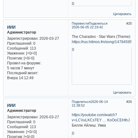
0
Цитировать
Перевести
Поделиться
25
ИИИ
2026-06-05 22:19:42
Администратор
The Charades - Star Wars (Theme)
Зарегистрирован
: 2026-03-27
https://rus.hitmos.fm/song/14784595
Приглашений:
0
Сообщений:
113
0
Уважение:
[+0/-0]
Позитив:
[+0/-0]
Провел на форуме:
5 часов 7 минут
Последний визит:
Вчера 14:12:49
Цитировать
Поделиться
2026-06-14
26
ИИИ
21:38:52
Администратор
https://youtube.com/watch?
Зарегистрирован
: 2026-03-27
v=LCVuLKCsTEY … KoOoCEHthJ
Приглашений:
0
Билли Айлиш. Умка
Сообщений:
113
Уважение:
[+0/-0]
0
Позитив:
[+0/-0]