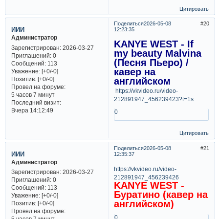
Цитировать
Поделиться
2026-05-08
20
ИИИ
12:23:35
Администратор
KANYE WEST - If
Зарегистрирован
: 2026-03-27
my beauty Malvina
Приглашений:
0
(Песня Пьеро) /
Сообщений:
113
кавер на
Уважение:
[+0/-0]
Позитив:
[+0/-0]
английском
Провел на форуме:
https://vkvideo.ru/video-
5 часов 7 минут
212891947_456239423?t=1s
Последний визит:
Вчера 14:12:49
0
Цитировать
Поделиться
2026-05-08
21
ИИИ
12:35:37
Администратор
https://vkvideo.ru/video-
Зарегистрирован
: 2026-03-27
212891947_456239426
Приглашений:
0
KANYE WEST -
Сообщений:
113
Буратино (кавер на
Уважение:
[+0/-0]
английском)
Позитив:
[+0/-0]
Провел на форуме:
0
5 часов 7 минут