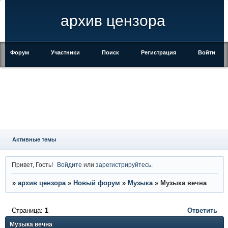
архив цензора
Форум
Участники
Поиск
Регистрация
Войти
Активные темы
Привет, Гость!
Войдите
или
зарегистрируйтесь
.
»
архив цензора
»
Новый форум
»
Музыка
»
Музыка вечна
Страница:
1
Ответить
Музыка вечна