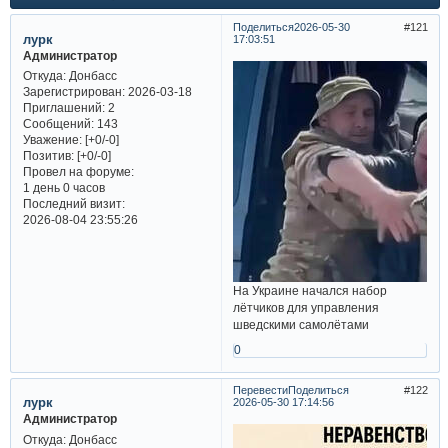
Поделиться
2026-05-30
121
лурк
17:03:51
Администратор
Откуда:
Донбасс
Зарегистрирован
: 2026-03-18
Приглашений:
2
Сообщений:
143
Уважение:
[+0/-0]
Позитив:
[+0/-0]
Провел на форуме:
1 день 0 часов
Последний визит:
2026-08-04 23:55:26
На Украине начался набор
лётчиков для управления
шведскими самолётами
0
Перевести
Поделиться
122
лурк
2026-05-30 17:14:56
Администратор
Откуда:
Донбасс