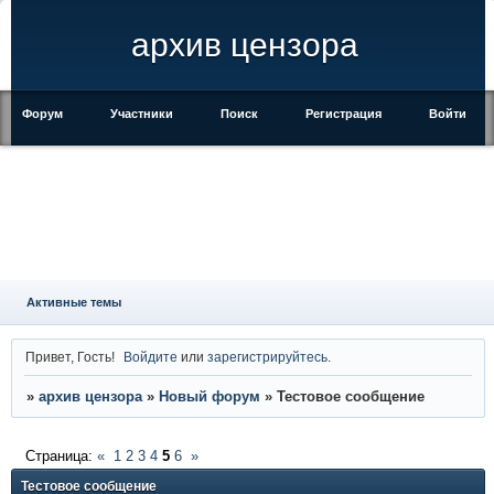
архив цензора
Форум
Участники
Поиск
Регистрация
Войти
Активные темы
Привет, Гость!
Войдите
или
зарегистрируйтесь
.
»
архив цензора
»
Новый форум
»
Тестовое сообщение
Страница:
«
1
2
3
4
5
6
»
Тестовое сообщение