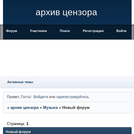
архив цензора
Форум
Участники
Поиск
Регистрация
Войти
Активные темы
Привет, Гость!
Войдите
или
зарегистрируйтесь
.
»
архив цензора
»
Музыка
»
Новый форум
Страница:
1
Новый форум